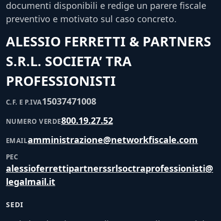
documenti disponibili e redige un parere fiscale
preventivo e motivato sul caso concreto.
ALESSIO FERRETTI & PARTNERS
S.R.L. SOCIETA’ TRA
PROFESSIONISTI
15037471008
C.F. E P.IVA
800.19.27.52
NUMERO VERDE
amministrazione@networkfiscale.com
EMAIL
PEC
alessioferrettipartnerssrlsoctraprofessionisti@
legalmail.it
SEDI