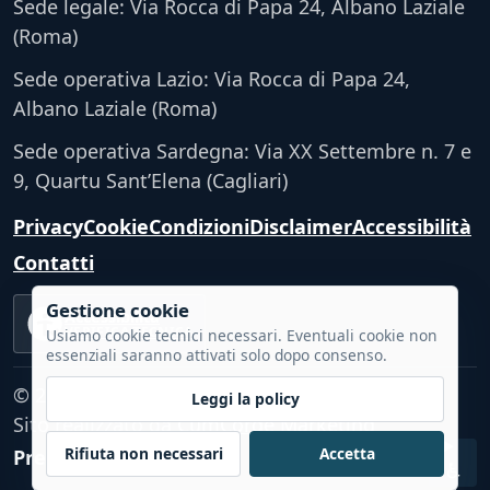
Sede legale: Via Rocca di Papa 24, Albano Laziale
(Roma)
Sede operativa Lazio: Via Rocca di Papa 24,
Albano Laziale (Roma)
Sede operativa Sardegna: Via XX Settembre n. 7 e
9, Quartu Sant’Elena (Cagliari)
Privacy
Cookie
Condizioni
Disclaimer
Accessibilità
Contatti
Gestione cookie
Accessibilità
VERIFICA TECNICA
Usiamo cookie tecnici necessari. Eventuali cookie non
essenziali saranno attivati solo dopo consenso.
© 2026 - Tutti i diritti riservati.
Leggi la policy
Sito realizzato da
CumCorde Marketing
Rifiuta non necessari
Accetta
Preferenze cookie
♿